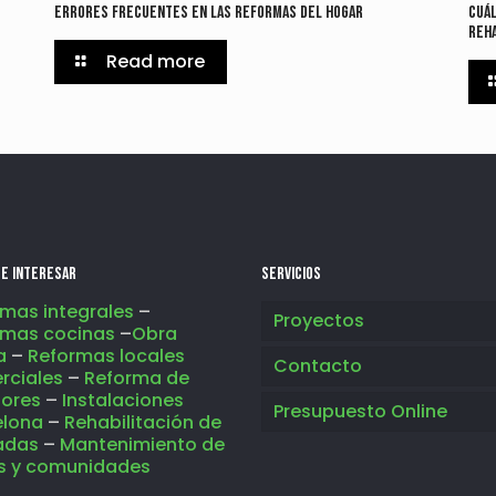
Errores frecuentes en las reformas del hogar
Cuál
reha
Read more
e interesar
SERVICIOS
mas integrales
–
Proyectos
rmas cocinas
–
Obra
a
–
Reformas locales
Contacto
rciales
–
Reforma de
iores
–
Instalaciones
Presupuesto Online
elona
–
Rehabilitación de
adas
–
Mantenimiento de
as y comunidades