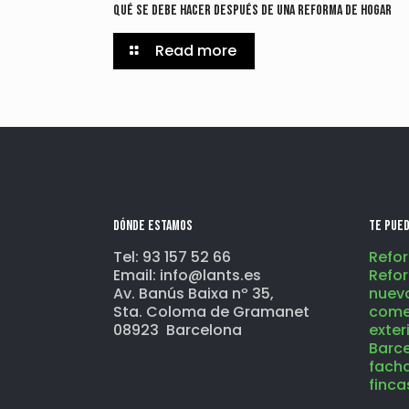
Qué se debe hacer después de una reforma de hogar
Read more
Dónde estamos
Te pued
Tel: 93 157 52 66
Refor
Email: info@lants.es
Refo
Av. Banús Baixa nº 35,
nuev
Sta. Coloma de Gramanet
come
08923 Barcelona
exter
Barc
fach
finc