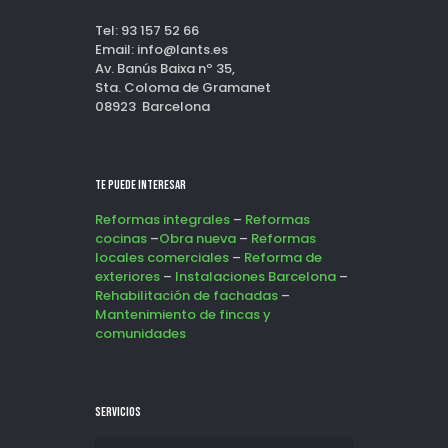
Tel: 93 157 52 66
Email: info@lants.es
Av. Banús Baixa nº 35,
Sta. Coloma de Gramanet
08923 Barcelona
Te puede interesar
Reformas integrales
–
Reformas
cocinas
–
Obra nueva
–
Reformas
locales comerciales
–
Reforma de
exteriores
–
Instalaciones Barcelona
–
Rehabilitación de fachadas
–
Mantenimiento de fincas y
comunidades
SERVICIOS